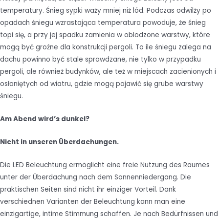
temperatury. Śnieg sypki waży mniej niż lód. Podczas odwilży po
opadach śniegu wzrastająca temperatura powoduje, że śnieg
topi się, a przy jej spadku zamienia w oblodzone warstwy, które
mogą być groźne dla konstrukcji pergoli. To ile śniegu zalega na
dachu powinno być stale sprawdzane, nie tylko w przypadku
pergoli, ale również budynków, ale też w miejscach zacienionych i
osłoniętych od wiatru, gdzie mogą pojawić się grube warstwy
śniegu.
Am Abend wird’s dunkel?
Nicht in unseren Überdachungen.
Die LED Beleuchtung ermöglicht eine freie Nutzung des Raumes
unter der Überdachung nach dem Sonnenniedergang. Die
praktischen Seiten sind nicht ihr einziger Vorteil. Dank
verschiednen Varianten der Beleuchtung kann man eine
einzigartige, intime Stimmung schaffen. Je nach Bedürfnissen und