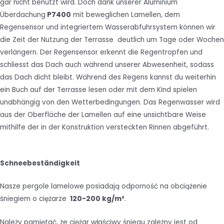
gar nicht benutzt wird. Doch dank unserer Aluminium
Überdachung
P7400
mit beweglichen Lamellen, dem
Regensensor und integriertem Wasserabfuhrsystem können wir
die Zeit der Nutzung der Terrasse deutlich um Tage oder Wochen
verlängern. Der Regensensor erkennt die Regentropfen und
schliesst das Dach auch während unserer Abwesenheit, sodass
das Dach dicht bleibt. Während des Regens kannst du weiterhin
ein Buch auf der Terrasse lesen oder mit dem Kind spielen
unabhängig von den Wetterbedingungen. Das Regenwasser wird
aus der Oberfläche der Lamellen auf eine unsichtbare Weise
mithilfe der in der Konstruktion versteckten Rinnen abgeführt.
Schneebeständigkeit
Nasze pergole lamelowe posiadają odporność na obciążenie
śniegiem o ciężarze
120-200 kg/m²
.
Należy pamiętać, że ciężar właściwy śniegu zależny jest od