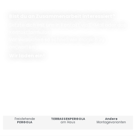
Bist du an Zusammenarbeit interessiert?
Setzte dich mit uns in Kontakt via E-Mail oder das
Kontaktformular.
Wir versuchen so schnell wie möglich zu
antworten.
Wir laden ein!
Freistehende
TERRASSENPERGOLA
Andere
PERGOLA
am Haus
Montagevarianten