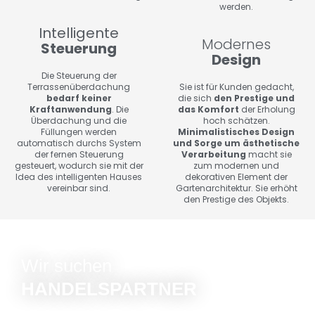
werden.
Intelligente
Modernes
Steuerung
Design
Die Steuerung der
Terrassenüberdachung
Sie ist für Kunden gedacht,
bedarf keiner
die sich
den Prestige und
Kraftanwendung
. Die
das Komfort
der Erholung
Überdachung und die
hoch schätzen.
Füllungen werden
Minimalistisches Design
automatisch durchs System
und Sorge um ästhetische
der fernen Steuerung
Verarbeitung
macht sie
gesteuert, wodurch sie mit der
zum modernen und
Idea des intelligenten Hauses
dekorativen Element der
vereinbar sind.
Gartenarchitektur. Sie erhöht
den Prestige des Objekts.
Wir suchen
HANDELSPARTNER