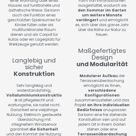
einer Wohnung oder eines
Form von Infrarotstrahlen
Hauses auf funktionelle und
ausgestattet, wodurch sie
ästhetische Weise. Sie kann
den Sommer im Garten
auch die Funktion eines
um weitere Monate
geschützten Spielraumes für
verlängert
und ermöglicht
Kinder füllen oder als
es, sich über das ganze Jahr
multifunktionaler Raum
über die Nähe zur Natur zu
dienen und als Carpot für
freuen.
Autos oder ein Lagerplatz für
Werkzeuge genutzt werden.
Maßgefertigtes
Design
Langlebig und
und Modularität
sicher
Konstruktion
Modularer Aufbau
der
Terrassenüberdachung
Sehr langlebig und
ermöglicht es Ihnen,
widerstandsfähig,
verschiedene
Vollaluminiumkonstruktio
Konfigurationen
n
ist pflegeleicht und
zusammenzustellen und das
wartungsfrei, sie rostet nicht.
Projekt
an Ihre individuellen
Garantiert eine vieljährige
Bedürfnisse
anzupassen.
Nutzung. Elektrisch gesteuerte
Sie kann eine frei stehende
Überdachung mit
Konstruktion sein und auf
integriertem Windsensor
jedem Ort in Ihrem Garten
garantiert
die Sicherheit
stehen oder eine
und den Komfort der Nutzung.
Terrassenüberdachung