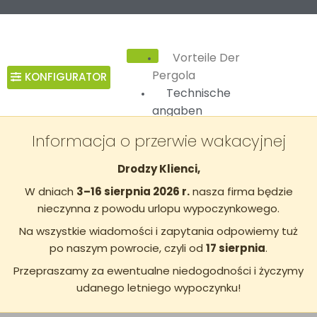
Vorteile Der
Pergola ​
KONFIGURATOR
Technische
angaben
Ausstattung
Informacja o przerwie wakacyjnej
Automatisierung
RAL Farben
Drodzy Klienci,
Rollläden ZIP
Glaswände
W dniach
3–16 sierpnia 2026 r.
nasza firma będzie
Beleuchtung
nieczynna z powodu urlopu wypoczynkowego.
Audiosystem
Infrarotstrahler
Na wszystkie wiadomości i zapytania odpowiemy tuż
Qualitat
po naszym powrocie, czyli od
17 sierpnia
.
Nützlichkeit
Przepraszamy za ewentualne niedogodności i życzymy
Über uns
udanego letniego wypoczynku!
Zum
Herunterladen