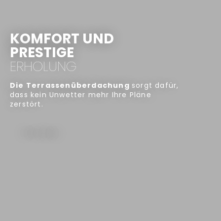
Kontakt
De
Pl
KOMFORT UND
En
PRESTIGE
Fr
ERHOLUNG
Die Terrassenüberdachung
sorgt dafür,
dass kein Unwetter mehr Ihre Pläne
zerstört.
X
Click Here